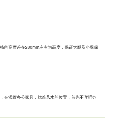
椅的高度差在280mm左右为高度，保证大腿及小腿保
水，在添置办公家具，找准风水的位置，首先不宜吧办