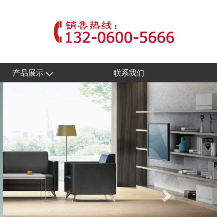
产品展示
联系我们
Next