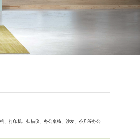
算机、打印机、扫描仪、办公桌椅、沙发、茶几等办公