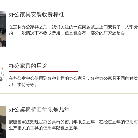
办公家具安装收费标准
在定制办公家具之后，我们关注的一点问题就是上门安装了，大部
的，一般情况下不收取费用，但是也会有一部分的厂家还是会
办公家具的用途
在办公室中会使用到各种各样的办公家具，各种办公家具不同的种
印、接待等等。
办公桌椅折旧年限是几年
按照国家法规规定办公桌椅的使用年限是五年，在经过五年的使用
生产相关的工具的使用年限也是五年。