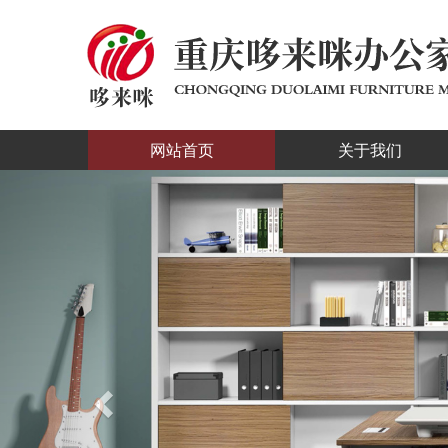
网站首页
关于我们
Previous